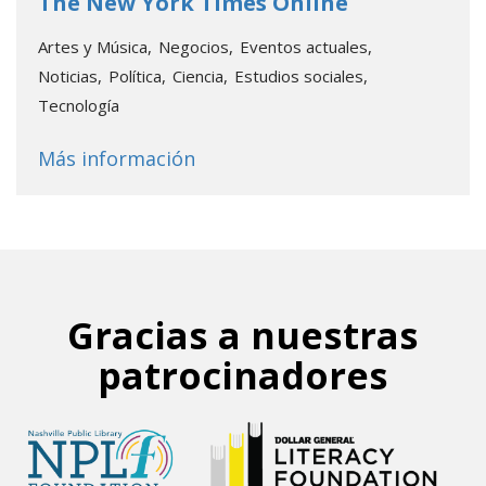
- Go to data
The New York Times Online
Artes y Música
Negocios
Eventos actuales
Noticias
Política
Ciencia
Estudios sociales
Tecnología
about
The New York Times Onl
Más información
Gracias a nuestras
patrocinadores