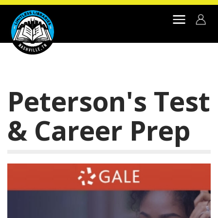
Skip to main content
Peterson's Test
& Career Prep