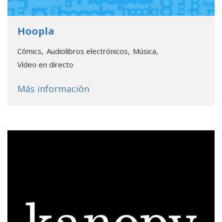
- Go to database
Hoopla
Cómics
Audiolibros electrónicos
Música
Vídeo en directo
about
Hoopla
Más información