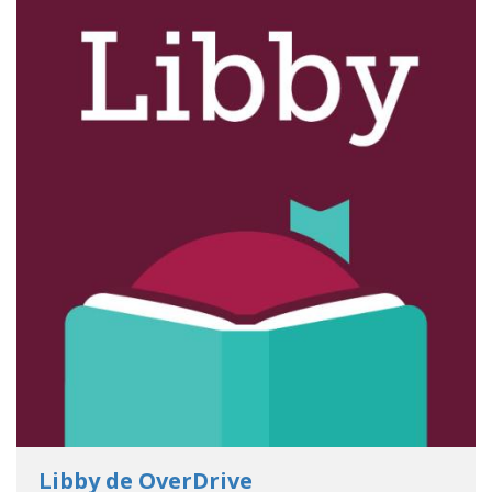
- Go to database
Libby de OverDrive