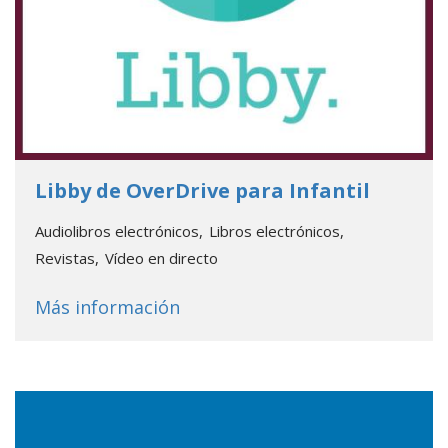
- Go to
Libby de OverDrive para Infantil
Audiolibros electrónicos
Libros electrónicos
Revistas
Vídeo en directo
about
Libby de OverDrive para 
Más información